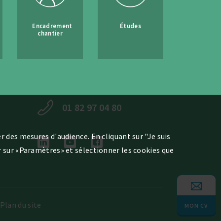
Encadrement
Études
chantier
01 82 97 04 80
r des mesures d'audience. En cliquant sur "Je suis
er sur «Paramètres» et sélectionner les cookies que
Plan du site
MON CV