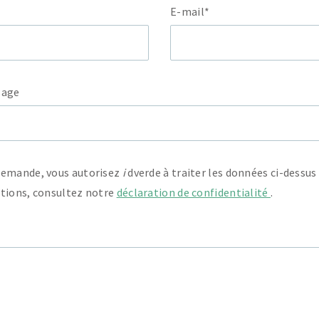
E-mail*
sage
demande, vous autorisez
i
dverde à traiter les données ci-dessu
ations, consultez notre
déclaration de confidentialité
.