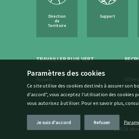
Direction
Support
de
Territoire
TRAVAILLER PLUS VERT
RECR
Paramètres des cookies
Accueil
Offres
Ce site utilise des cookies destinés à assurer son 
d'accord", vous acceptez l'utilisation des cookies 
vous autorisez à utiliser. Pour en savoir plus, consu
Je suis d'accord
Refuser
Param
© 2026
i
dve