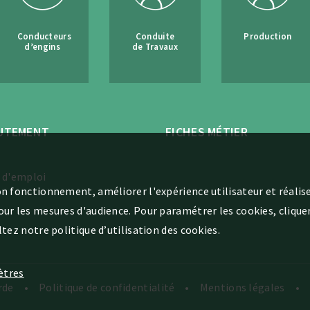
Conducteurs
Conduite
Production
d’engins
de Travaux
UTEMENT
FICHES MÉTIER
 d'emploi
bon fonctionnement, améliorer l'expérience utilisateur et réalise
pour les mesures d'audience. Pour paramétrer les cookies, cliqu
ltez notre politique d’utilisation des cookies.
ètres
rde
Politique de confidentialité
Mentions légales